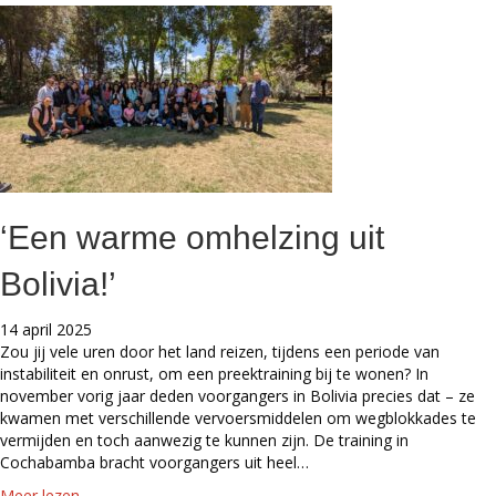
r
b
s
o
t
u
a
t
n
D
d
e
i
h
n
a
g
n
M
d
‘Een warme omhelzing uit
i
e
s
n
Bolivia!’
s
e
i
n
o
v
14 april 2025
n
o
Zou jij vele uren door het land reizen, tijdens een periode van
’
e
instabiliteit en onrust, om een preektraining bij te wonen? In
d
t
november vorig jaar deden voorgangers in Bolivia precies dat – ze
o
e
kwamen met verschillende vervoersmiddelen om wegblokkades te
o
n
vermijden en toch aanwezig te kunnen zijn. De training in
r
v
Cochabamba bracht voorgangers uit heel…
d
a
a
Meer lezen