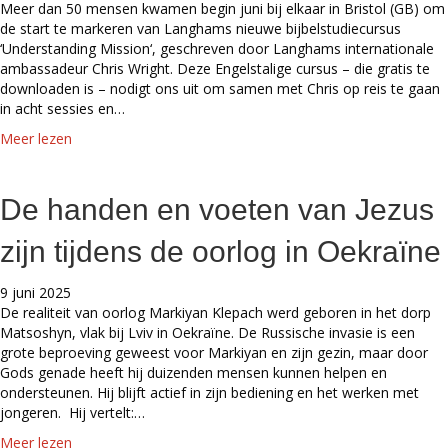
Meer dan 50 mensen kwamen begin juni bij elkaar in Bristol (GB) om
de start te markeren van Langhams nieuwe bijbelstudiecursus
‘Understanding Mission‘, geschreven door Langhams internationale
ambassadeur Chris Wright. Deze Engelstalige cursus – die gratis te
downloaden is – nodigt ons uit om samen met Chris op reis te gaan
in acht sessies en…
a
Meer lezen
b
o
u
De handen en voeten van Jezus
t
C
zijn tijdens de oorlog in Oekraïne
u
r
9 juni 2025
s
De realiteit van oorlog Markiyan Klepach werd geboren in het dorp
u
Matsoshyn, vlak bij Lviv in Oekraïne. De Russische invasie is een
s
grote beproeving geweest voor Markiyan en zijn gezin, maar door
‘
Gods genade heeft hij duizenden mensen kunnen helpen en
U
ondersteunen. Hij blijft actief in zijn bediening en het werken met
n
jongeren. Hij vertelt:…
d
e
a
Meer lezen