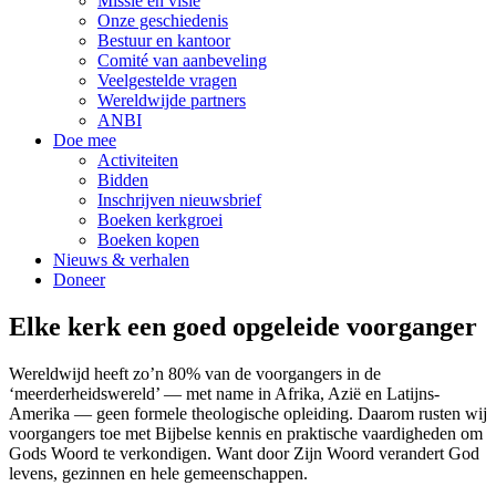
Missie en visie
Onze geschiedenis
Bestuur en kantoor
Comité van aanbeveling
Veelgestelde vragen
Wereldwijde partners
ANBI
Doe mee
Activiteiten
Bidden
Inschrijven nieuwsbrief
Boeken kerkgroei
Boeken kopen
Nieuws & verhalen
Doneer
Elke kerk een goed opgeleide voorganger
Wereldwijd heeft zo’n 80% van de voorgangers in de
‘meerderheidswereld’ — met name in Afrika, Azië en Latijns-
Amerika — geen formele theologische opleiding. Daarom rusten wij
voorgangers toe met Bijbelse kennis en praktische vaardigheden om
Gods Woord te verkondigen. Want door Zijn Woord verandert God
levens, gezinnen en hele gemeenschappen.