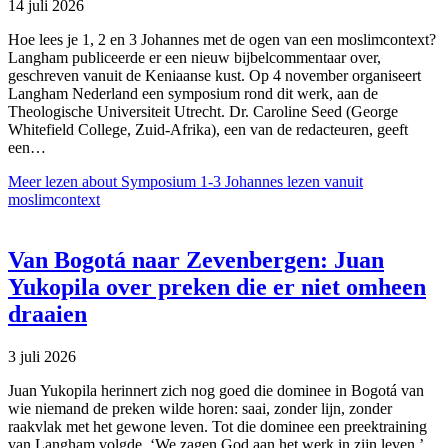
14 juli 2026
Hoe lees je 1, 2 en 3 Johannes met de ogen van een moslimcontext?
Langham publiceerde er een nieuw bijbelcommentaar over,
geschreven vanuit de Keniaanse kust. Op 4 november organiseert
Langham Nederland een symposium rond dit werk, aan de
Theologische Universiteit Utrecht. Dr. Caroline Seed (George
Whitefield College, Zuid-Afrika), een van de redacteuren, geeft
een…
Meer lezen
about Symposium 1-3 Johannes lezen vanuit
moslimcontext
Van Bogotá naar Zevenbergen: Juan
Yukopila over preken die er niet omheen
draaien
3 juli 2026
Juan Yukopila herinnert zich nog goed die dominee in Bogotá van
wie niemand de preken wilde horen: saai, zonder lijn, zonder
raakvlak met het gewone leven. Tot die dominee een preektraining
van Langham volgde. ‘We zagen God aan het werk in zijn leven,’