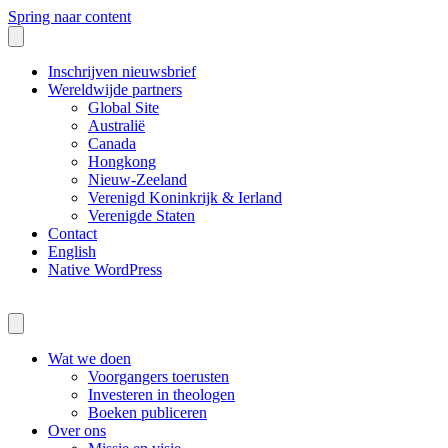
Spring naar content
Inschrijven nieuwsbrief
Wereldwijde partners
Global Site
Australië
Canada
Hongkong
Nieuw-Zeeland
Verenigd Koninkrijk & Ierland
Verenigde Staten
Contact
English
Native WordPress
Wat we doen
Voorgangers toerusten
Investeren in theologen
Boeken publiceren
Over ons